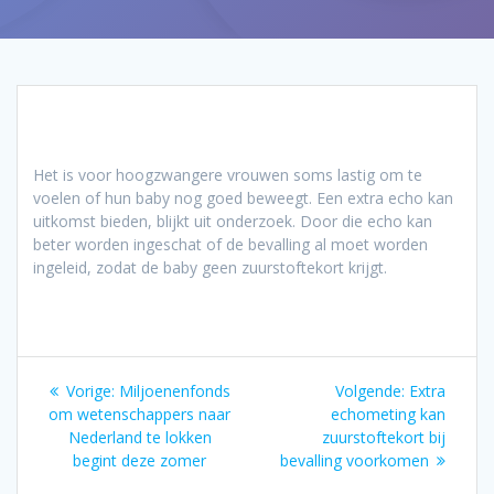
Het is voor hoogzwangere vrouwen soms lastig om te
voelen of hun baby nog goed beweegt. Een extra echo kan
uitkomst bieden, blijkt uit onderzoek. Door die echo kan
beter worden ingeschat of de bevalling al moet worden
ingeleid, zodat de baby geen zuurstoftekort krijgt.
Bericht
Vorig
Volgend
Vorige:
Miljoenenfonds
Volgende:
Extra
navigatie
bericht:
bericht:
om wetenschappers naar
echometing kan
Nederland te lokken
zuurstoftekort bij
begint deze zomer
bevalling voorkomen