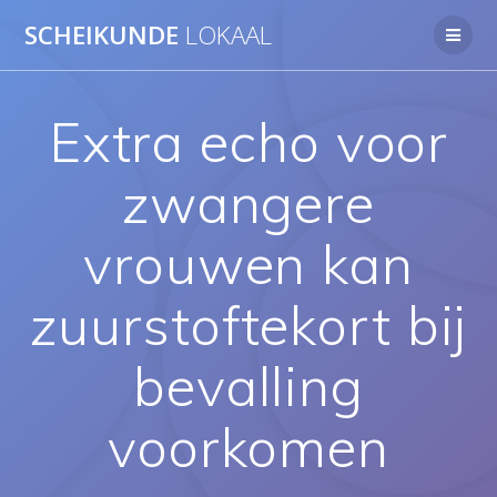
Ga
SCHEIKUNDE
LOKAAL
naar
de
inhoud
Extra echo voor
zwangere
vrouwen kan
zuurstoftekort bij
bevalling
voorkomen