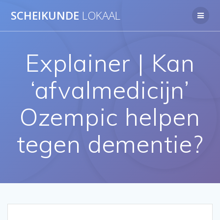
Ga
SCHEIKUNDE
LOKAAL
naar
de
inhoud
Explainer | Kan
‘afvalmedicijn’
Ozempic helpen
tegen dementie?