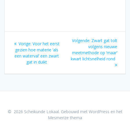
Bericht
Volgend
Volgende:
Zwart gat tolt
Vorig
Vorige:
Voor het eerst
navigatie
bericht:
volgens nieuwe
bericht:
gezien hoe materie ‘als
meetmethode op ‘maar’
een waterval’ een zwart
kwart lichtsnelheid rond
gat in duikt
© 2026 Scheikunde Lokaal. Gebouwd met WordPress en het
Mesmerize thema