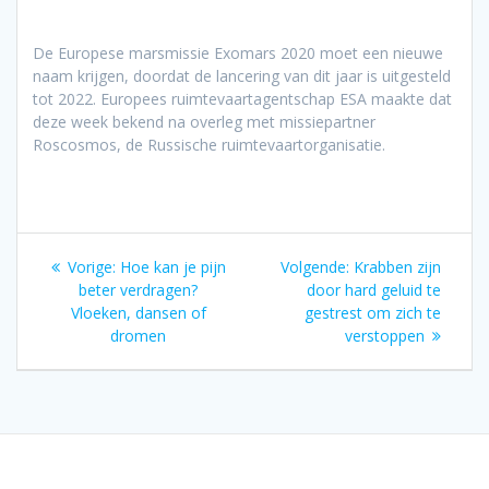
De Europese marsmissie Exomars 2020 moet een nieuwe
naam krijgen, doordat de lancering van dit jaar is uitgesteld
tot 2022. Europees ruimtevaartagentschap ESA maakte dat
deze week bekend na overleg met missiepartner
Roscosmos, de Russische ruimtevaartorganisatie.
Bericht
Vorig
Volgend
Vorige:
Hoe kan je pijn
Volgende:
Krabben zijn
navigatie
bericht:
bericht:
beter verdragen?
door hard geluid te
Vloeken, dansen of
gestrest om zich te
dromen
verstoppen