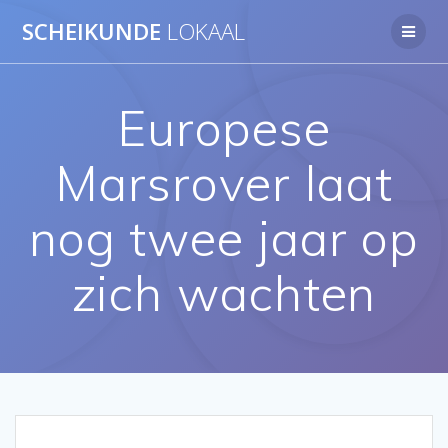
Ga
SCHEIKUNDE
LOKAAL
naar
de
inhoud
Europese
Marsrover laat
nog twee jaar op
zich wachten