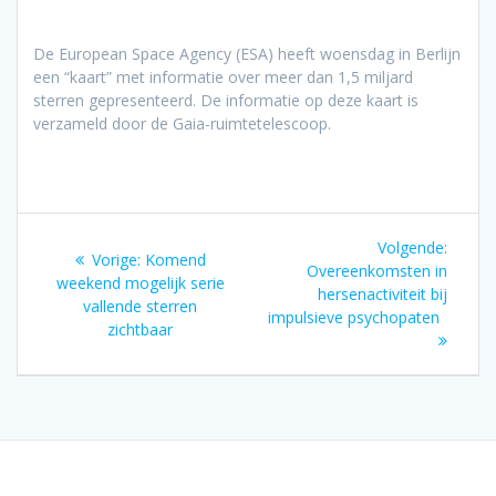
De European Space Agency (ESA) heeft woensdag in Berlijn
een “kaart” met informatie over meer dan 1,5 miljard
sterren gepresenteerd. De informatie op deze kaart is
verzameld door de Gaia-ruimtetelescoop.
Bericht
Volgen
Volgende:
Vorig
Vorige:
Komend
navigatie
bericht
Overeenkomsten in
bericht:
weekend mogelijk serie
hersenactiviteit bij
vallende sterren
impulsieve psychopaten
zichtbaar