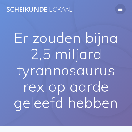
Ga
SCHEIKUNDE
LOKAAL
naar
de
inhoud
Er zouden bijna
2,5 miljard
tyrannosaurus
rex op aarde
geleefd hebben