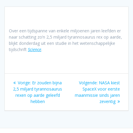
Over een tijdspanne van enkele miljoenen jaren leefden er
naar schatting zo’n 2,5 miljard ty­ran­no­sau­rus rex op aarde,
blijkt donderdag uit een studie in het wetenschappelijke
tijdschrift
Science
.
Bericht
Vorig
Volgend
Vorige:
Er zouden bijna
Volgende:
NASA kiest
navigatie
bericht:
bericht:
2,5 miljard tyrannosaurus
SpaceX voor eerste
rexen op aarde geleefd
maanmissie sinds jaren
hebben
zeventig