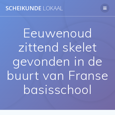
Ga
SCHEIKUNDE
LOKAAL
naar
de
inhoud
Eeuwenoud
zittend skelet
gevonden in de
buurt van Franse
basisschool