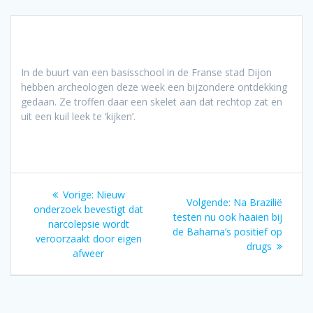
In de buurt van een basisschool in de Franse stad Dijon
hebben archeologen deze week een bijzondere ontdekking
gedaan. Ze troffen daar een skelet aan dat rechtop zat en
uit een kuil leek te ‘kijken’.
Bericht
Vorig
Vorige:
Nieuw
Volgend
Volgende:
Na Brazilië
navigatie
bericht:
onderzoek bevestigt dat
bericht:
testen nu ook haaien bij
narcolepsie wordt
de Bahama’s positief op
veroorzaakt door eigen
drugs
afweer