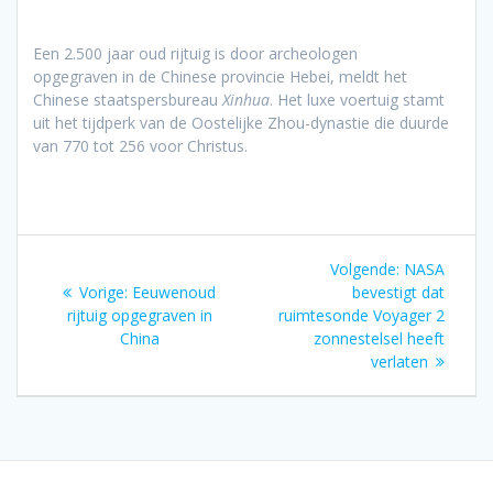
Een 2.500 jaar oud rijtuig is door archeologen
opgegraven in de Chinese provincie Hebei, meldt het
Chinese staatspersbureau
Xinhua
. Het luxe voertuig stamt
uit het tijdperk van de Oostelijke Zhou-dynastie die duurde
van 770 tot 256 voor Christus.
Bericht
Volgend
Volgende:
NASA
navigatie
Vorig
bericht:
Vorige:
Eeuwenoud
bevestigt dat
bericht:
rijtuig opgegraven in
ruimtesonde Voyager 2
China
zonnestelsel heeft
verlaten