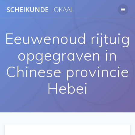
Ga
SCHEIKUNDE
LOKAAL
naar
de
inhoud
Eeuwenoud rijtuig
opgegraven in
Chinese provincie
Hebei