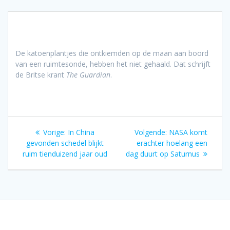
De katoenplantjes die ontkiemden op de maan aan boord
van een ruimtesonde, hebben het niet gehaald. Dat schrijft
de Britse krant
The Guardian
.
Bericht
Vorig
Volgend
Vorige:
In China
Volgende:
NASA komt
navigatie
bericht:
bericht:
gevonden schedel blijkt
erachter hoelang een
ruim tienduizend jaar oud
dag duurt op Saturnus