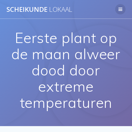
Ga
SCHEIKUNDE
LOKAAL
naar
de
inhoud
Eerste plant op
de maan alweer
dood door
extreme
temperaturen