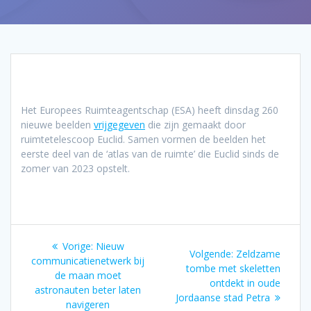
Het Europees Ruimteagentschap (ESA) heeft dinsdag 260
nieuwe beelden
vrijgegeven
die zijn gemaakt door
ruimtetelescoop Euclid. Samen vormen de beelden het
eerste deel van de ‘atlas van de ruimte’ die Euclid sinds de
zomer van 2023 opstelt.
Bericht
Vorig
Vorige:
Nieuw
Volgend
Volgende:
Zeldzame
navigatie
bericht:
communicatienetwerk bij
bericht:
tombe met skeletten
de maan moet
ontdekt in oude
astronauten beter laten
Jordaanse stad Petra
navigeren