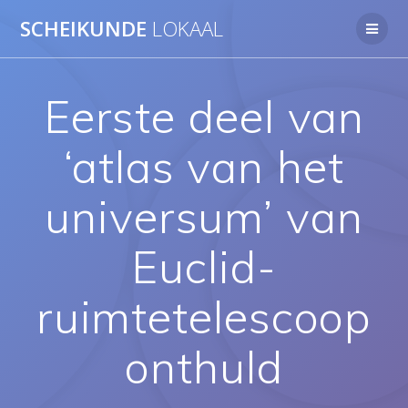
Ga
SCHEIKUNDE
LOKAAL
naar
de
inhoud
Eerste deel van
‘atlas van het
universum’ van
Euclid-
ruimtetelescoop
onthuld