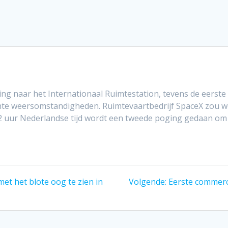
ng naar het Internationaal Ruimtestation, tevens de eerst
chte weersomstandigheden. Ruimtevaartbedrijf SpaceX zou
2 uur Nederlandse tijd wordt een tweede poging gedaan om 
Volgend
et het blote oog te zien in
Volgende:
Eerste commerc
bericht: