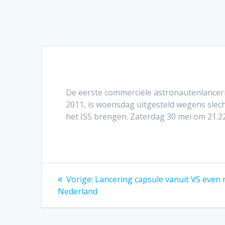
De eerste commerciële astronautenlanceri
2011, is woensdag uitgesteld wegens sle
het ISS brengen. Zaterdag 30 mei om 21.2
Bericht
Vorig
Vorige:
Lancering capsule vanuit VS even m
bericht:
navigatie
Nederland