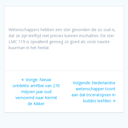
Wetenschappers hebben een ster gevonden die zo oud is,
dat ze zijn leeftijd niet precies kunnen inschatten. De ster
LMC 119 is opvallend genoeg zo goed als onze naaste
buurman in het heelal.
Bericht
Vorig
Vorige:
Nieuw
Volgend
Volgende:
Nederlandse
navigatie
bericht:
ontdekte amfibie van 270
bericht:
wetenschapper toont
miljoen jaar oud
aan dat triceratopsen in
vernoemd naar Kermit
kuddes leefden
de Kikker