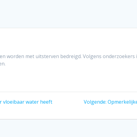
n worden met uitsterven bedreigd. Volgens onderzoekers is
en.
Volgend
r vloeibaar water heeft
Volgende:
Opmerkelijke
bericht: