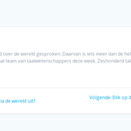
over de wereld gesproken. Daarvan is iets meer dan de helf
aal team van taalwetenschappers deze week. Zeshonderd talen
Volgend
Volgende:
Blik op 
a de wereld uit?
bericht: