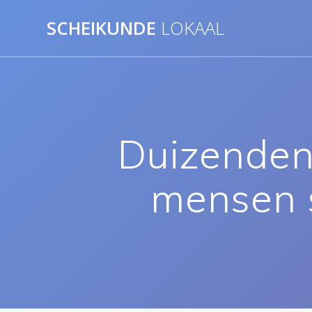
Ga
SCHEIKUNDE
LOKAAL
naar
de
inhoud
Duizenden 
mensen s