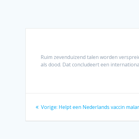
Ruim zevenduizend talen worden verspreid 
als dood. Dat concludeert een internation
Bericht
Vorig
Vorige:
Helpt een Nederlands vaccin malari
navigatie
bericht: