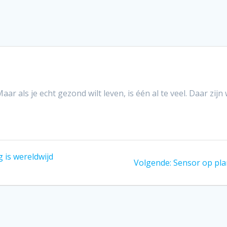
aar als je echt gezond wilt leven, is één al te veel. Daar zi
 is wereldwijd
Volgend
Volgende:
Sensor op pla
bericht: