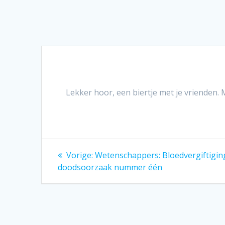
Lekker hoor, een biertje met je vrienden. M
Bericht
Vorig
Vorige:
Wetenschappers: Bloedvergiftiging
bericht:
navigatie
doodsoorzaak nummer één