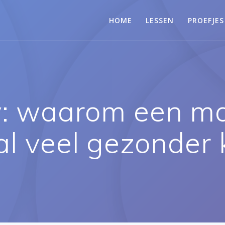
HOME
LESSEN
PROEFJES
y: waarom een m
 al veel gezonde