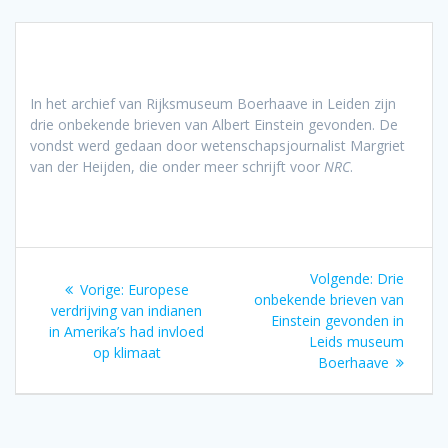
In het archief van Rijksmuseum Boerhaave in Leiden zijn
drie onbekende brieven van Albert Einstein gevonden. De
vondst werd gedaan door wetenschapsjournalist Margriet
van der Heijden, die onder meer schrijft voor
NRC
.
Bericht
Volgend
Volgende:
Drie
Vorig
Vorige:
Europese
navigatie
bericht:
onbekende brieven van
bericht:
verdrijving van indianen
Einstein gevonden in
in Amerika’s had invloed
Leids museum
op klimaat
Boerhaave