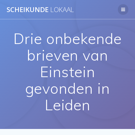
Ga
SCHEIKUNDE
LOKAAL
naar
de
inhoud
Drie onbekende
brieven van
Einstein
gevonden in
Leiden