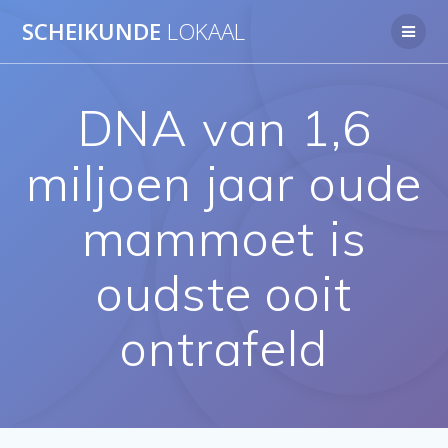
Ga
SCHEIKUNDE
LOKAAL
naar
de
inhoud
DNA van 1,6
miljoen jaar oude
mammoet is
oudste ooit
ontrafeld