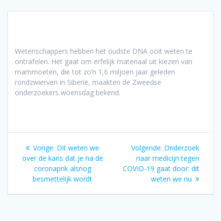
Wetenschappers hebben het oudste DNA ooit weten te
ontrafelen. Het gaat om erfelijk materiaal uit kiezen van
mammoeten, die tot zo’n 1,6 miljoen jaar geleden
rondzwierven in Siberië, maakten de Zweedse
onderzoekers woensdag bekend.
Bericht
Vorig
Volgend
Vorige:
Dit weten we
Volgende:
Onderzoek
navigatie
bericht:
bericht:
over de kans dat je na de
naar medicijn tegen
coronaprik alsnog
COVID-19 gaat door: dit
besmettelijk wordt
weten we nu