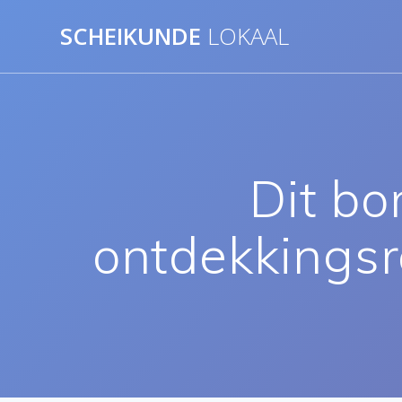
Ga
SCHEIKUNDE
LOKAAL
naar
de
inhoud
Dit bo
ontdekkingsre