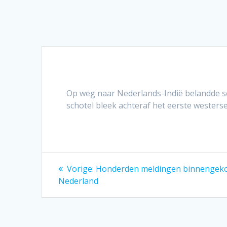
Op weg naar Nederlands-Indië belandde sch
schotel bleek achteraf het eerste westerse
Bericht
Vorig
Vorige:
Honderden meldingen binnengek
bericht:
navigatie
Nederland