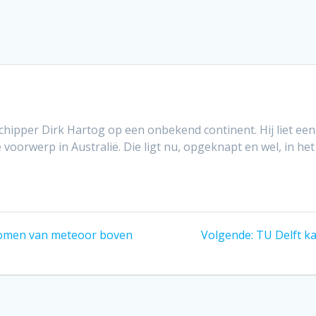
ipper Dirk Hartog op een onbekend continent. Hij liet een 
 voorwerp in Australië. Die ligt nu, opgeknapt en wel, in h
Volgend
omen van meteoor boven
Volgende:
TU Delft ka
bericht: