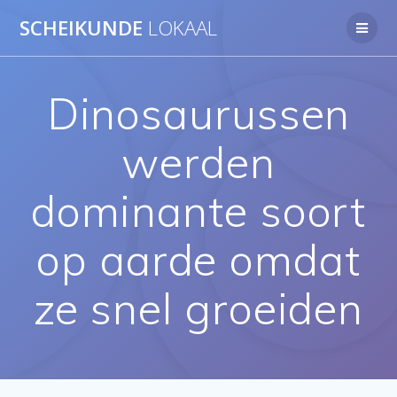
Ga
SCHEIKUNDE
LOKAAL
naar
de
inhoud
Dinosaurussen
werden
dominante soort
op aarde omdat
ze snel groeiden