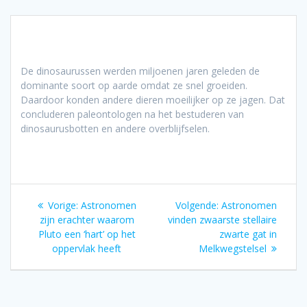
De dinosaurussen werden miljoenen jaren geleden de
dominante soort op aarde omdat ze snel groeiden.
Daardoor konden andere dieren moeilijker op ze jagen. Dat
concluderen paleontologen na het bestuderen van
dinosaurusbotten en andere overblijfselen.
Bericht
Vorig
Volgend
Vorige:
Astronomen
Volgende:
Astronomen
navigatie
bericht:
bericht:
zijn erachter waarom
vinden zwaarste stellaire
Pluto een ‘hart’ op het
zwarte gat in
oppervlak heeft
Melkwegstelsel