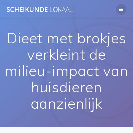
Ga
SCHEIKUNDE
LOKAAL
naar
de
inhoud
Dieet met brokjes
verkleint de
milieu-impact van
huisdieren
aanzienlijk