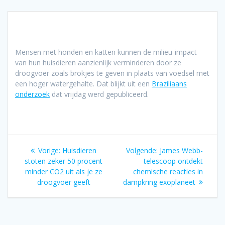
Mensen met honden en katten kunnen de milieu-impact
van hun huisdieren aanzienlijk verminderen door ze
droogvoer zoals brokjes te geven in plaats van voedsel met
een hoger watergehalte. Dat blijkt uit een
Braziliaans
onderzoek
dat vrijdag werd gepubliceerd.
Bericht
Vorig
Volgend
Vorige:
Huisdieren
Volgende:
James Webb-
navigatie
bericht:
bericht:
stoten zeker 50 procent
telescoop ontdekt
minder CO2 uit als je ze
chemische reacties in
droogvoer geeft
dampkring exoplaneet