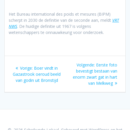
Het Bureau international des poids et mesures (BIPM)
scherpt in 2030 de definitie van de seconde aan, meldt
VRT
NWS
. De huidige definitie uit 1967 is volgens
wetenschappers te onnauwkeurig voor onderzoek.
Bericht
Volgend
Volgende:
Eerste foto
Vorig
Vorige:
Boer vindt in
navigatie
bericht:
bevestigt bestaan van
bericht:
Gazastrook oeroud beeld
enorm zwart gat in hart
van godin uit Bronstijd
van Melkweg
© 2026 Scheikunde Lokaal. Gebouwd met WordPress en het