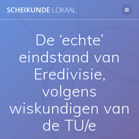
Ga
SCHEIKUNDE
LOKAAL
naar
de
inhoud
De ‘echte’
eindstand van
Eredivisie,
volgens
wiskundigen van
de TU/e