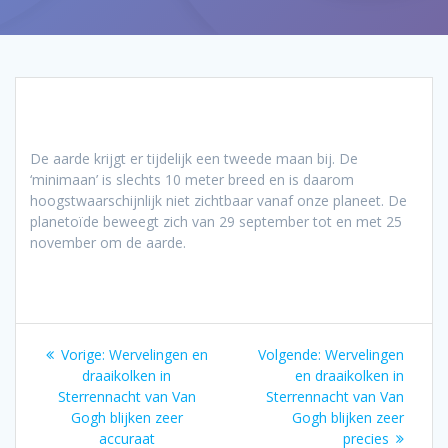
De aarde krijgt er tijdelijk een tweede maan bij. De
‘minimaan’ is slechts 10 meter breed en is daarom
hoogstwaarschijnlijk niet zichtbaar vanaf onze planeet. De
planetoïde beweegt zich van 29 september tot en met 25
november om de aarde.
Bericht
Vorig
Volgend
Vorige:
Wervelingen en
Volgende:
Wervelingen
navigatie
bericht:
bericht:
draaikolken in
en draaikolken in
Sterrennacht van Van
Sterrennacht van Van
Gogh blijken zeer
Gogh blijken zeer
accuraat
precies