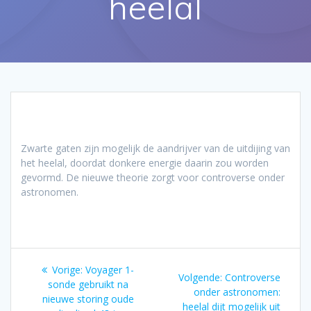
heelal
Zwarte gaten zijn mogelijk de aandrijver van de uitdijing van
het heelal, doordat donkere energie daarin zou worden
gevormd. De nieuwe theorie zorgt voor controverse onder
astronomen.
Bericht
Vorig
Vorige:
Voyager 1-
Volgend
Volgende:
Controverse
navigatie
bericht:
sonde gebruikt na
bericht:
onder astronomen:
nieuwe storing oude
heelal dijt mogelijk uit