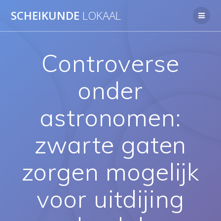
Ga
SCHEIKUNDE
LOKAAL
naar
de
inhoud
Controverse
onder
astronomen:
zwarte gaten
zorgen mogelijk
voor uitdijing