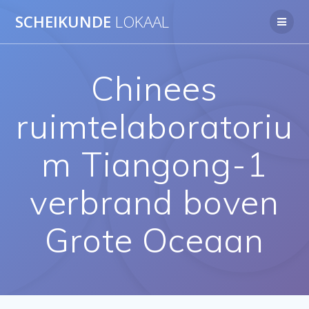
Ga
SCHEIKUNDE
LOKAAL
naar
de
inhoud
Chinees
ruimtelaboratoriu
m Tiangong-1
verbrand boven
Grote Oceaan