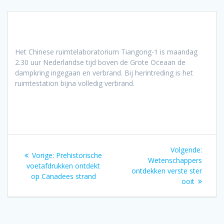
Het Chinese ruimtelaboratorium Tiangong-1 is maandag
2.30 uur Nederlandse tijd boven de Grote Oceaan de
dampkring ingegaan en verbrand. Bij herintreding is het
ruimtestation bijna volledig verbrand.
Bericht
Volgen
Volgende:
Vorig
Vorige:
Prehistorische
navigatie
bericht
Wetenschappers
bericht:
voetafdrukken ontdekt
ontdekken verste ster
op Canadees strand
ooit