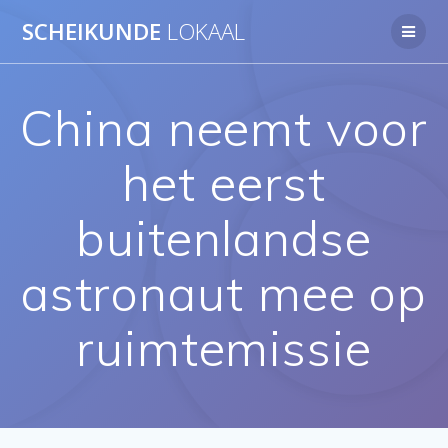
Ga
SCHEIKUNDE
LOKAAL
naar
de
inhoud
China neemt voor
het eerst
buitenlandse
astronaut mee op
ruimtemissie