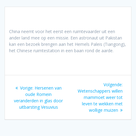
China neemt voor het eerst een ruimtevaarder uit een
ander land mee op een missie. Een astronaut uit Pakistan
kan een bezoek brengen aan het Hemels Paleis (Tiangong),
het Chinese ruimtestation in een baan rond de aarde.
Bericht
Volgen
Volgende:
Vorig
Vorige:
Hersenen van
navigatie
bericht
Wetenschappers willen
bericht:
oude Romein
mammoet weer tot
veranderden in glas door
leven te wekken met
uitbarsting Vesuvius
wollige muizen