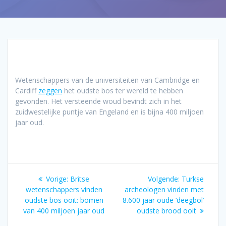
Wetenschappers van de universiteiten van Cambridge en
Cardiff
zeggen
het oudste bos ter wereld te hebben
gevonden. Het versteende woud bevindt zich in het
zuidwestelijke puntje van Engeland en is bijna 400 miljoen
jaar oud.
Bericht
Vorig
Volgend
Vorige:
Britse
Volgende:
Turkse
navigatie
bericht:
bericht:
wetenschappers vinden
archeologen vinden met
oudste bos ooit: bomen
8.600 jaar oude ‘deegbol’
van 400 miljoen jaar oud
oudste brood ooit