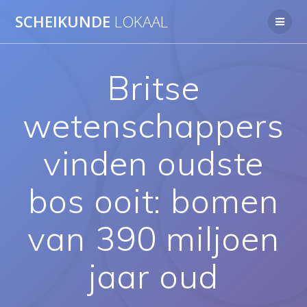
Ga
SCHEIKUNDE
LOKAAL
naar
de
inhoud
Britse
wetenschappers
vinden oudste
bos ooit: bomen
van 390 miljoen
jaar oud