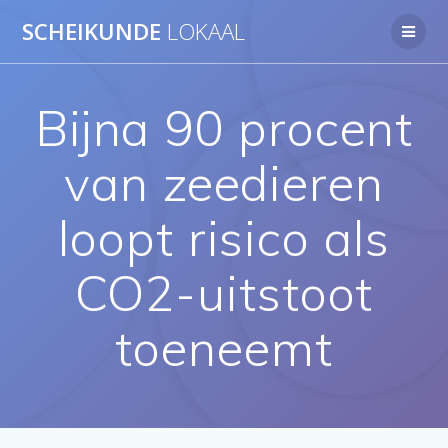
Ga
SCHEIKUNDE
LOKAAL
naar
de
inhoud
Bijna 90 procent
van zeedieren
loopt risico als
CO2-uitstoot
toeneemt