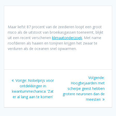
Maar liefst 87 procent van de zeedieren loopt een groot
risico als de uitstoot van broeikasgassen toeneemt, blijkt
uit een recent verschenen
klimaatonderzoek
. Met name
roofdieren als haaien en tonijnen krijgen het zwaar te
verduren als de oceanen snel opwarmen.
Bericht
Volgen
Volgende:
Vorig
Vorige:
Nobelprijs voor
navigatie
bericht
Hoogbejaarden met
bericht:
ontdekkingen in
scherpe geest hebben
kwantummechanica: ‘Zat
grotere neuronen dan de
er al lang aan te komen’
meesten