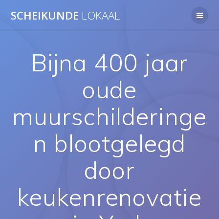
Ga
SCHEIKUNDE
LOKAAL
naar
de
inhoud
Bijna 400 jaar
oude
muurschilderinge
n blootgelegd
door
keukenrenovatie