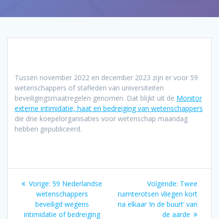
Tussen november 2022 en december 2023 zijn er voor 59
wetenschappers of stafleden van universiteiten
beveiligingsmaatregelen genomen. Dat blijkt uit de
Monitor
externe intimidatie, haat en bedreiging van wetenschappers
die drie koepelorganisaties voor wetenschap maandag
hebben gepubliceerd.
Bericht
Vorig
Volgend
Vorige:
59 Nederlandse
Volgende:
Twee
navigatie
bericht:
bericht:
wetenschappers
ruimterotsen vliegen kort
beveiligd wegens
na elkaar ‘in de buurt’ van
intimidatie of bedreiging
de aarde