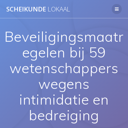
Ga
SCHEIKUNDE
LOKAAL
naar
de
inhoud
Beveiligingsmaatr
egelen bij 59
wetenschappers
wegens
intimidatie en
bedreiging