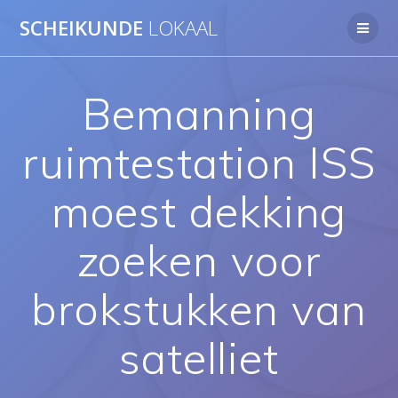
Ga
SCHEIKUNDE
LOKAAL
naar
de
inhoud
Bemanning
ruimtestation ISS
moest dekking
zoeken voor
brokstukken van
satelliet