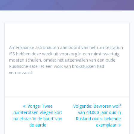
Amerikaanse astronauten aan boord van het ruimtestation
ISS hebben deze week uit voorzorg in een ruimtevaartuig
moeten schuilen, omdat het uiteenvallen van een oude
Russische satelliet een wolk van brokstukken had
veroorzaakt.
Bericht
Vorig
Volgend
Vorige:
Twee
Volgende:
Bevroren wolf
navigatie
bericht:
bericht:
ruimterotsen vliegen kort
van 44.000 jaar oud in
na elkaar ‘in de buurt’ van
Rusland oudst bekende
de aarde
exemplaar