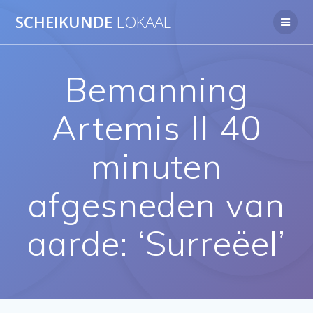
Ga
SCHEIKUNDE
LOKAAL
naar
de
inhoud
Bemanning
Artemis II 40
minuten
afgesneden van
aarde: ‘Surreëel’