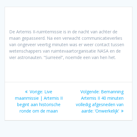
De Artemis II-ruimtemissie is in de nacht van achter de
maan gepasseerd. Na een verwacht communicatieverlies
van ongeveer veertig minuten was er weer contact tussen
wetenschappers van ruimtevaartorganisatie NASA en de
vier astronauten. “Surreëel”, noemde een van hen het.
Bericht
Vorig
Volgend
Vorige:
Live
Volgende:
Bemanning
navigatie
bericht:
bericht:
maanmissie | Artemis II
Artemis II 40 minuten
begint aan historische
volledig afgesneden van
ronde om de maan
aarde: ‘Onwerkelijk’