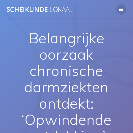
Ga
SCHEIKUNDE
LOKAAL
naar
de
inhoud
Belangrijke
oorzaak
chronische
darmziekten
ontdekt:
‘Opwindende