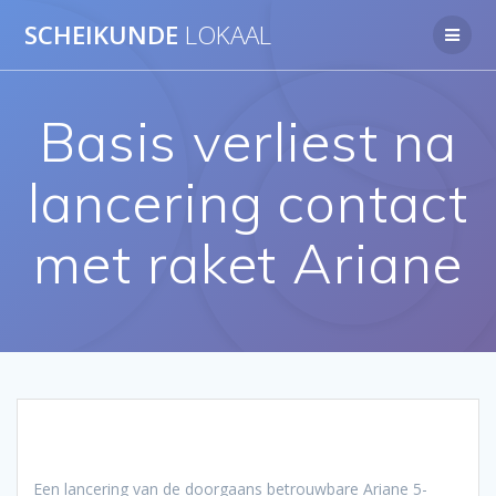
Ga
SCHEIKUNDE
LOKAAL
naar
de
inhoud
Basis verliest na
lancering contact
met raket Ariane
Een lancering van de doorgaans betrouwbare Ariane 5-