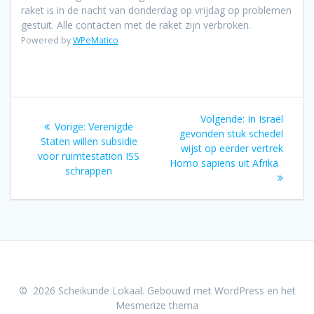
raket is in de nacht van donderdag op vrijdag op problemen
gestuit. Alle contacten met de raket zijn verbroken.
Powered by
WPeMatico
Bericht
Volgend
Volgende:
In Israël
Vorig
Vorige:
Verenigde
navigatie
bericht:
gevonden stuk schedel
bericht:
Staten willen subsidie
wijst op eerder vertrek
voor ruimtestation ISS
Homo sapiens uit Afrika
schrappen
© 2026 Scheikunde Lokaal. Gebouwd met WordPress en het
Mesmerize thema