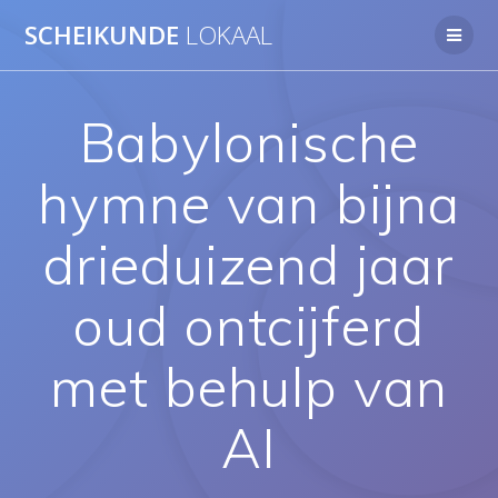
Ga
SCHEIKUNDE
LOKAAL
naar
de
inhoud
Babylonische
hymne van bijna
drieduizend jaar
oud ontcijferd
met behulp van
AI