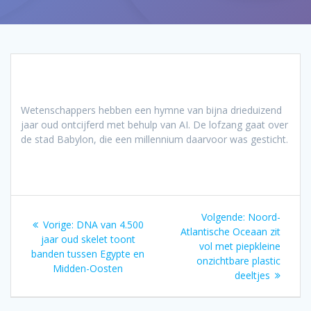
Wetenschappers hebben een hymne van bijna drieduizend
jaar oud ontcijferd met behulp van AI. De lofzang gaat over
de stad Babylon, die een millennium daarvoor was gesticht.
Bericht
Volgend
Volgende:
Noord-
Vorig
Vorige:
DNA van 4.500
navigatie
bericht:
Atlantische Oceaan zit
bericht:
jaar oud skelet toont
vol met piepkleine
banden tussen Egypte en
onzichtbare plastic
Midden-Oosten
deeltjes