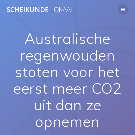
Ga
SCHEIKUNDE
LOKAAL
naar
de
inhoud
Australische
regenwouden
stoten voor het
eerst meer CO2
uit dan ze
opnemen