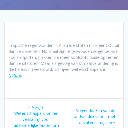
Tropische regenwouden in Australië stoten nu meer CO2 uit
dan ze opnemen. Normaal zijn regenwouden zogenoemde
koolstofputten, plekken die meer koolstofdioxide opnemen
dan ze uitstoten. Maar als gevolg van klimaatverandering is
die balans nu verstoord, schrijven wetenschappers in
Nature
.
Bericht
Vorig
Vorige:
Volgend
Volgende:
Een van de
navigatie
bericht:
Wetenschappers vinden
bericht:
oudste dino’s ooit met
verklaring voor
opvallend lange nek
uitzonderlijke ouderdom