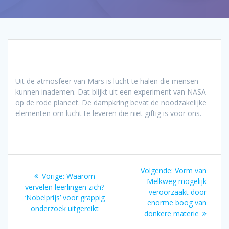
Uit de atmosfeer van Mars is lucht te halen die mensen
kunnen inademen. Dat blijkt uit een experiment van NASA
op de rode planeet. De dampkring bevat de noodzakelijke
elementen om lucht te leveren die niet giftig is voor ons.
Bericht
Volgend
Volgende:
Vorm van
Vorig
Vorige:
Waarom
navigatie
bericht:
Melkweg mogelijk
bericht:
vervelen leerlingen zich?
veroorzaakt door
‘Nobelprijs’ voor grappig
enorme boog van
onderzoek uitgereikt
donkere materie