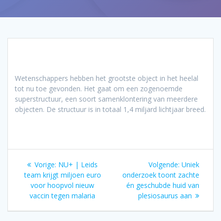
Wetenschappers hebben het grootste object in het heelal
tot nu toe gevonden. Het gaat om een zogenoemde
superstructuur, een soort samenklontering van meerdere
objecten. De structuur is in totaal 1,4 miljard lichtjaar breed.
Bericht
Vorig
Volgend
Vorige:
NU+ | Leids
Volgende:
Uniek
navigatie
bericht:
bericht:
team krijgt miljoen euro
onderzoek toont zachte
voor hoopvol nieuw
én geschubde huid van
vaccin tegen malaria
plesiosaurus aan