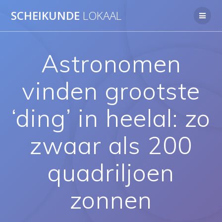
Ga
SCHEIKUNDE
LOKAAL
naar
de
inhoud
Astronomen
vinden grootste
‘ding’ in heelal: zo
zwaar als 200
quadriljoen
zonnen