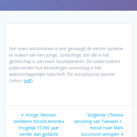
Een team astronomen is erin geslaagd de eerste opname
te maken van een jonge, zonachtige ster die in het
gezelschap is van twee reuzeplaneten. De onderzoekers
publiceerden hun bevindingen woensdag in het
wetenschappelijke tijdschrift
The Astrophysical Journal
Letters
(
pdf
).
Bericht
Vorig
Volgend
Vorige:
Mensen
Volgende:
Chinese
navigatie
bericht:
bericht:
bereikten Noord-Amerika
lancering van Tianwen-1-
mogelijk 15.000 jaar
missie naar Mars
eerder dan gedacht
succesvol verlopen