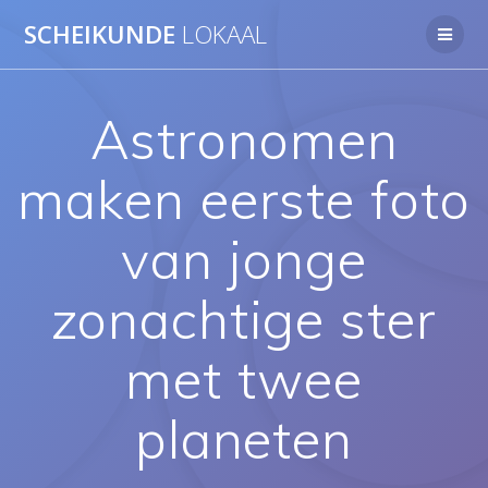
Ga
SCHEIKUNDE
LOKAAL
naar
de
inhoud
Astronomen
maken eerste foto
van jonge
zonachtige ster
met twee
planeten