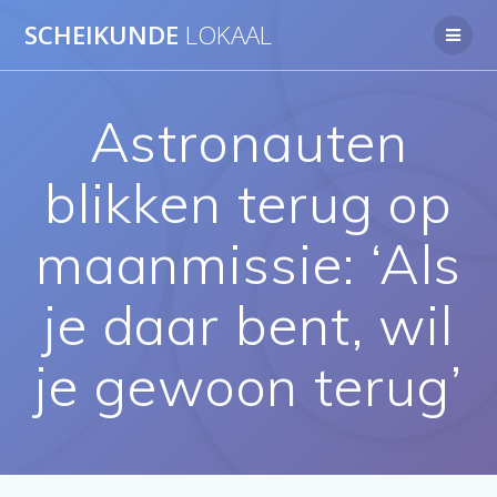
Ga
SCHEIKUNDE
LOKAAL
naar
de
inhoud
Astronauten
blikken terug op
maanmissie: ‘Als
je daar bent, wil
je gewoon terug’