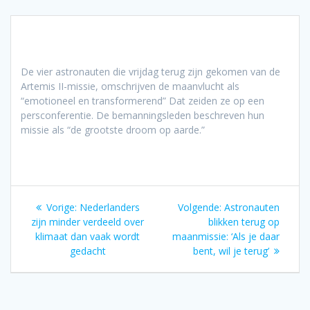
De vier astronauten die vrijdag terug zijn gekomen van de
Artemis II-missie, omschrijven de maanvlucht als
“emotioneel en transformerend” Dat zeiden ze op een
persconferentie. De bemanningsleden beschreven hun
missie als “de grootste droom op aarde.”
Bericht
Vorig
Volgend
Vorige:
Nederlanders
Volgende:
Astronauten
navigatie
bericht:
bericht:
zijn minder verdeeld over
blikken terug op
klimaat dan vaak wordt
maanmissie: ‘Als je daar
gedacht
bent, wil je terug’