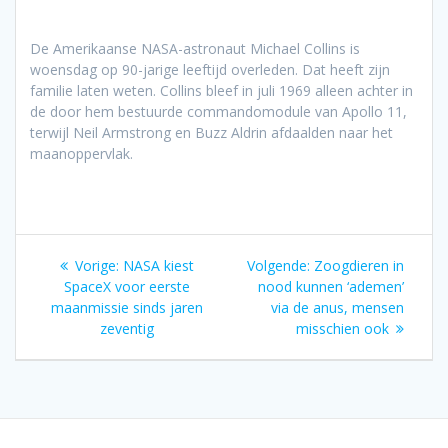
De Amerikaanse NASA-astronaut Michael Collins is
woensdag op 90-jarige leeftijd overleden. Dat heeft zijn
familie laten weten. Collins bleef in juli 1969 alleen achter in
de door hem bestuurde commandomodule van Apollo 11,
terwijl Neil Armstrong en Buzz Aldrin afdaalden naar het
maanoppervlak.
Bericht
Vorig
Volgend
Vorige:
NASA kiest
Volgende:
Zoogdieren in
navigatie
bericht:
bericht:
SpaceX voor eerste
nood kunnen ‘ademen’
maanmissie sinds jaren
via de anus, mensen
zeventig
misschien ook