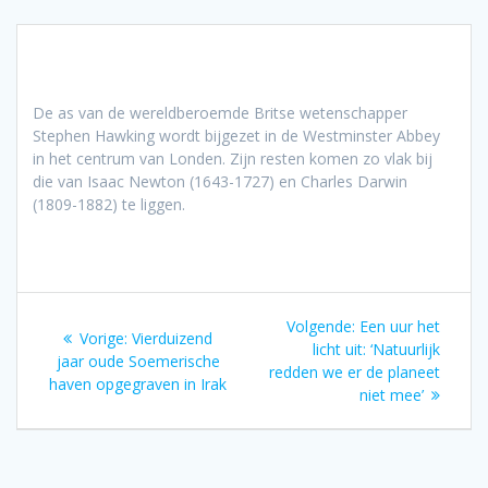
De as van de wereldberoemde Britse wetenschapper
Stephen Hawking wordt bijgezet in de Westminster Abbey
in het centrum van Londen. Zijn resten komen zo vlak bij
die van Isaac Newton (1643-1727) en Charles Darwin
(1809-1882) te liggen.
Bericht
Volgend
Volgende:
Een uur het
Vorig
Vorige:
Vierduizend
navigatie
bericht:
licht uit: ‘Natuurlijk
bericht:
jaar oude Soemerische
redden we er de planeet
haven opgegraven in Irak
niet mee’