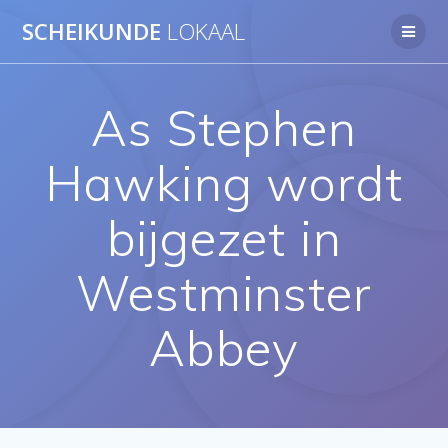
Ga
SCHEIKUNDE
LOKAAL
naar
de
inhoud
As Stephen
Hawking wordt
bijgezet in
Westminster
Abbey