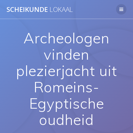
Ga
SCHEIKUNDE
LOKAAL
naar
de
inhoud
Archeologen
vinden
plezierjacht uit
Romeins-
Egyptische
oudheid