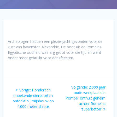
Archeologen hebben een plezierjacht gevonden voor de
kust van havenstad Alexandrië. De boot uit de Romeins-
Egyptische oudheid was erg groot voor die tijd en werd
onder meer gebruikt voor dansfeesten.
Bericht
Volgend
Volgende:
2.000 jaar
Vorig
Vorige:
Honderden
navigatie
bericht:
oude werkplaats in
bericht:
onbekende diersoorten
Pompeï onthult geheim
ontdekt bij mijnbouw op
achter Romeins
4.000 meter diepte
‘superbeton’