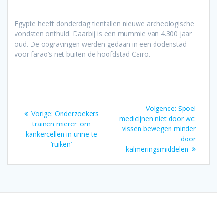
Egypte heeft donderdag tientallen nieuwe archeologische
vondsten onthuld. Daarbij is een mummie van 4.300 jaar
oud. De opgravingen werden gedaan in een dodenstad
voor farao’s net buiten de hoofdstad Caïro.
Bericht
Volgend
Volgende:
Spoel
Vorig
Vorige:
Onderzoekers
navigatie
bericht:
medicijnen niet door wc:
bericht:
trainen mieren om
vissen bewegen minder
kankercellen in urine te
door
‘ruiken’
kalmeringsmiddelen