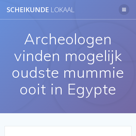
Ga
SCHEIKUNDE
LOKAAL
naar
de
inhoud
Archeologen
vinden mogelijk
oudste mummie
ooit in Egypte