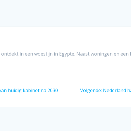
ontdekt in een woestijn in Egypte. Naast woningen en een 
Volgend
an huidig kabinet na 2030
Volgende:
Nederland h
bericht: