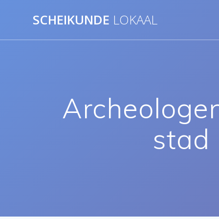
Ga
SCHEIKUNDE
LOKAAL
naar
de
inhoud
Archeologen
stad 