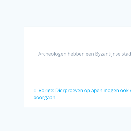
Archeologen hebben een Byzantijnse stad 
Bericht
Vorig
Vorige:
Dierproeven op apen mogen ook v
bericht:
navigatie
doorgaan