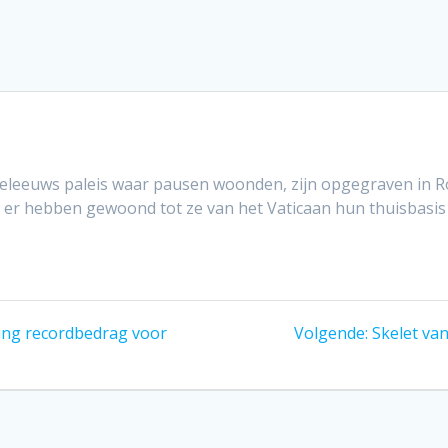
iddeleeuws paleis waar pausen woonden, zijn opgegraven in 
er hebben gewoond tot ze van het Vaticaan hun thuisbasis
Volgend
ling recordbedrag voor
Volgende:
Skelet va
bericht: