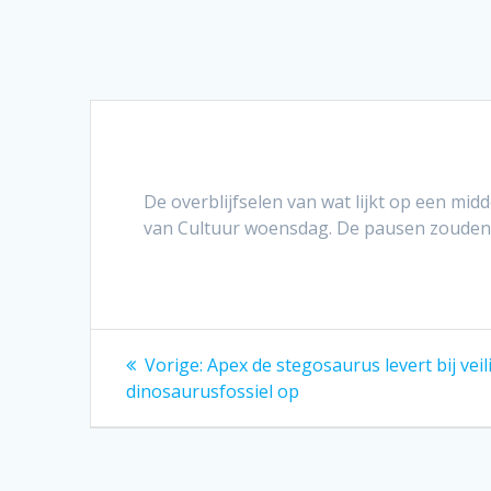
De overblijfselen van wat lijkt op een m
van Cultuur woensdag. De pausen zouden 
Bericht
Vorig
Vorige:
Apex de stegosaurus levert bij vei
bericht:
navigatie
dinosaurusfossiel op