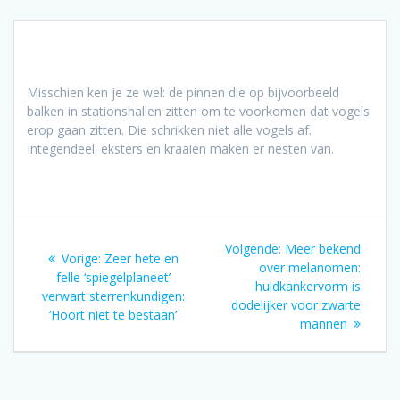
Misschien ken je ze wel: de pinnen die op bijvoorbeeld
balken in stationshallen zitten om te voorkomen dat vogels
erop gaan zitten. Die schrikken niet alle vogels af.
Integendeel: eksters en kraaien maken er nesten van.
Bericht
Volgend
Volgende:
Meer bekend
Vorig
Vorige:
Zeer hete en
navigatie
bericht:
over melanomen:
bericht:
felle ‘spiegelplaneet’
huidkankervorm is
verwart sterrenkundigen:
dodelijker voor zwarte
‘Hoort niet te bestaan’
mannen