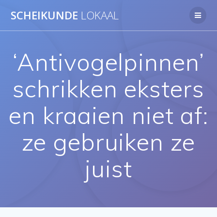
Ga
SCHEIKUNDE
LOKAAL
naar
de
inhoud
‘Antivogelpinnen’
schrikken eksters
en kraaien niet af:
ze gebruiken ze
juist