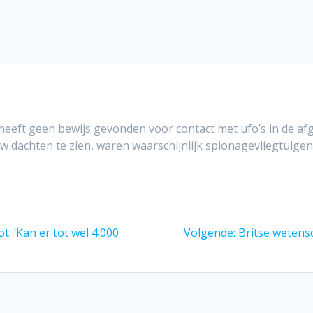
heeft geen bewijs gevonden voor contact met ufo’s in de a
uw dachten te zien, waren waarschijnlijk spionagevliegtuigen
Volgend
: ‘Kan er tot wel 4.000
Volgende:
Britse wetens
bericht: