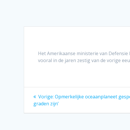
Het Amerikaanse ministerie van Defensie 
vooral in de jaren zestig van de vorige ee
Bericht
Vorig
Vorige:
Opmerkelijke oceaanplaneet gespot
bericht:
navigatie
graden zijn’