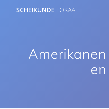
Ga
SCHEIKUNDE
LOKAAL
naar
de
inhoud
Amerikanen 
en