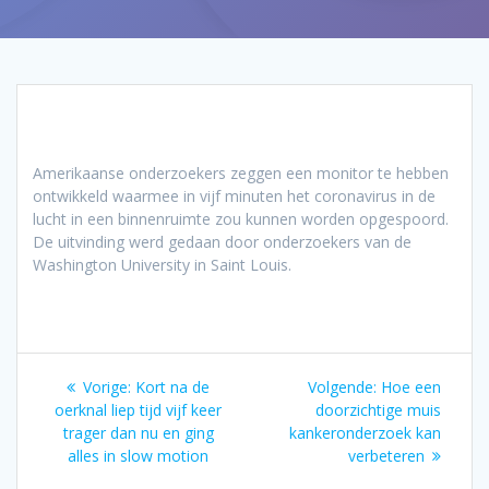
Amerikaanse onderzoekers zeggen een monitor te hebben
ontwikkeld waarmee in vijf minuten het coronavirus in de
lucht in een binnenruimte zou kunnen worden opgespoord.
De uitvinding werd gedaan door onderzoekers van de
Washington University in Saint Louis.
Bericht
Vorig
Volgend
Vorige:
Kort na de
Volgende:
Hoe een
navigatie
bericht:
bericht:
oerknal liep tijd vijf keer
doorzichtige muis
trager dan nu en ging
kankeronderzoek kan
alles in slow motion
verbeteren