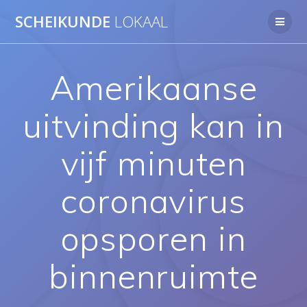
Ga
SCHEIKUNDE
LOKAAL
naar
de
inhoud
Amerikaanse
uitvinding kan in
vijf minuten
coronavirus
opsporen in
binnenruimte