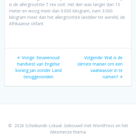
is de allergrootste T-rex ooit. Het dier was langer dan 13
meter en woog meer dan 9.000 kilogram, ruim 3.000
kilogram meer dan het allergrootste landdier ter wereld, de
Afrikaanse olifant.
Bericht
Vorig
Volgend
Vorige:
Eeuwenoud
Volgende:
Wat is de
navigatie
bericht:
bericht:
handvest van Engelse
slimste manier om een
koning Jan zonder Land
vaatwasser in te
teruggevonden
ruimen?
© 2026 Scheikunde Lokaal. Gebouwd met WordPress en het
Mesmerize thema