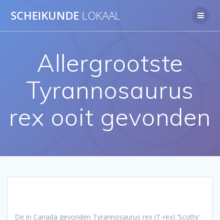
Ga
SCHEIKUNDE
LOKAAL
naar
de
inhoud
Allergrootste
Tyrannosaurus
rex ooit gevonden
De in Canada gevonden Tyrannosaurus rex (T-rex) ‘Scotty’