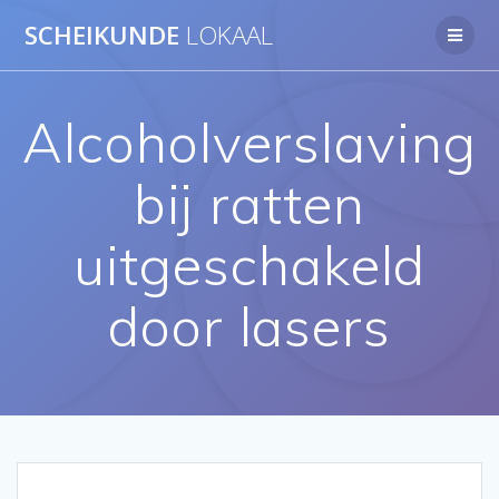
Ga
SCHEIKUNDE
LOKAAL
naar
de
inhoud
Alcoholverslaving
bij ratten
uitgeschakeld
door lasers