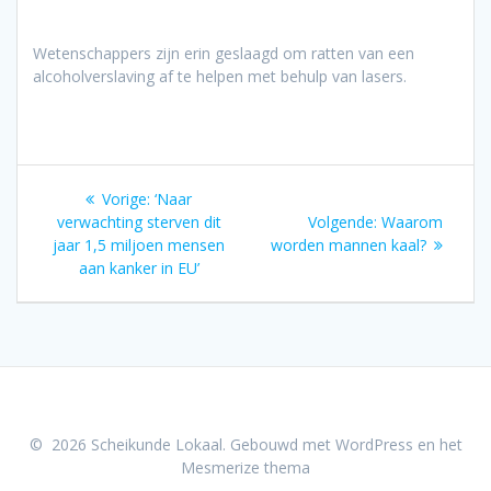
Wetenschappers zijn erin geslaagd om ratten van een
alcoholverslaving af te helpen met behulp van lasers.
Bericht
Vorig
Vorige:
‘Naar
navigatie
bericht:
Volgend
verwachting sterven dit
Volgende:
Waarom
bericht:
jaar 1,5 miljoen mensen
worden mannen kaal?
aan kanker in EU’
© 2026 Scheikunde Lokaal. Gebouwd met WordPress en het
Mesmerize thema